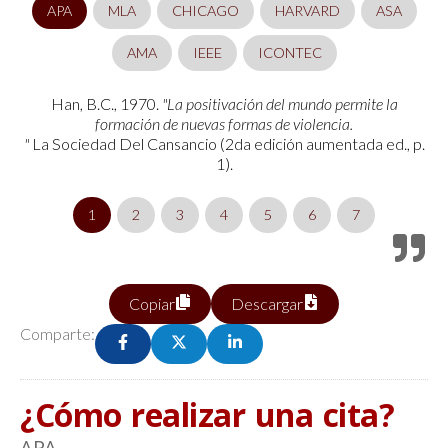
APA
MLA
CHICAGO
HARVARD
ASA
AMA
IEEE
ICONTEC
Han, B.C., 1970.
"La positivación del mundo permite la
formación de nuevas formas de violencia.
"
La Sociedad Del Cansancio (2da edición aumentada ed., p.
1).
1
2
3
4
5
6
7
Copiar
Descargar
Comparte:
¿Cómo realizar una cita?
APA