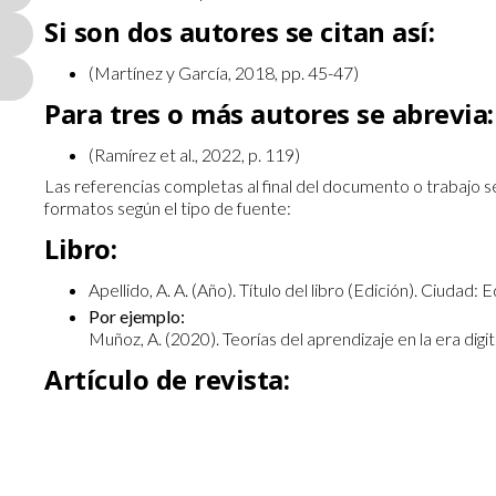
Si son dos autores se citan así:
(Martínez y García, 2018, pp. 45-47)
Para tres o más autores se abrevia:
(Ramírez et al., 2022, p. 119)
Las referencias completas al final del documento o trabajo 
formatos según el tipo de fuente:
Libro:
Apellido, A. A. (Año). Título del libro (Edición). Ciudad: Ed
Por ejemplo:
Muñoz, A. (2020). Teorías del aprendizaje en la era digit
Artículo de revista:
Apellido, A. A., Apellido, B. B. y Apellido, C. C. (Año). Tí
Volumen(Número), pp-pp.
Por ejemplo:
García, J., Martínez, L. y Sánchez, M. (2019). Estilos de