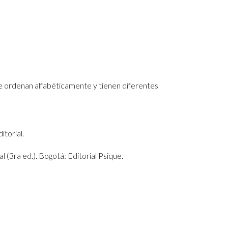
se ordenan alfabéticamente y tienen diferentes
itorial.
al (3ra ed.). Bogotá: Editorial Psique.
tulo del artículo. Nombre de la revista,
 aprendizaje en universitarios. Revista de