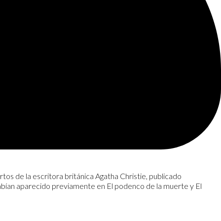
ortos de la escritora británica Agatha Christie, publicado
abían aparecido previamente en El podenco de la muerte y El